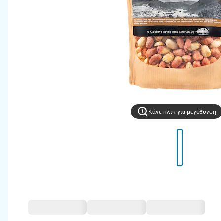
Kάνε κλικ για μεγέθυνση