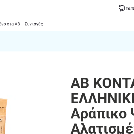
Τα 
νο στα ΑΒ
Συνταγές
ΑΒ ΚΟΝΤ
ΕΛΛΗΝΙΚΗ
Αράπικο 
Αλατισμέ