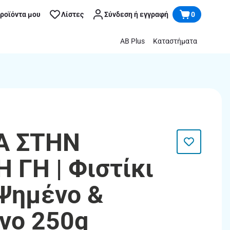
προϊόντα μου
Λίστες
Σύνδεση ή εγγραφή
0
AB Plus
Καταστήματα
Α ΣΤΗΝ
 ΓΗ | Φιστίκι
Ψημένο &
νο 250g