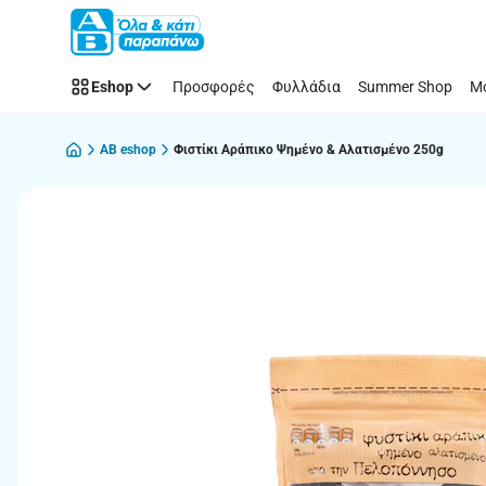
Παράλειψη
Eshop
Προσφορές
Φυλλάδια
Summer Shop
Μό
AB eshop
Φιστίκι Αράπικο Ψημένο & Αλατισμένο 250g