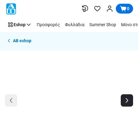
Παράλειψη
0
Eshop
Προσφορές
Φυλλάδια
Summer Shop
Μόνο στ
AB eshop