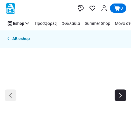
Παράλειψη
0
Eshop
Προσφορές
Φυλλάδια
Summer Shop
Μόνο στ
AB eshop