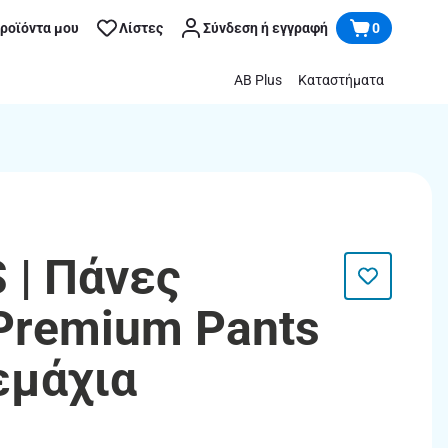
προϊόντα μου
Λίστες
Σύνδεση ή εγγραφή
0
AB Plus
Καταστήματα
| Πάνες
Premium Pants
εμάχια