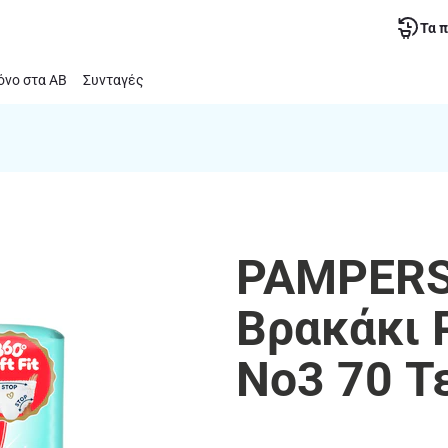
Τα 
νο στα ΑΒ
Συνταγές
PAMPERS 
Βρακάκι 
Νο3 70 Τ