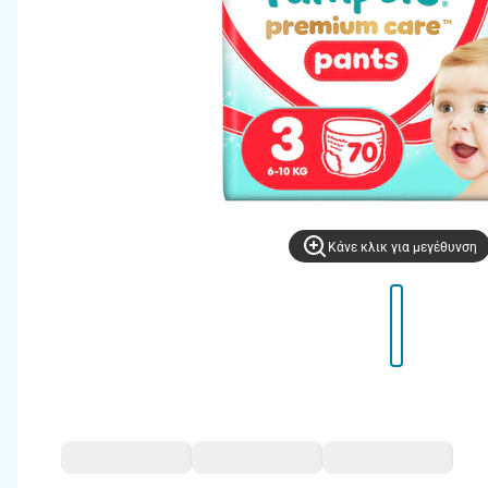
Kάνε κλικ για μεγέθυνση