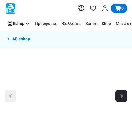
Παράλειψη
0
Eshop
Προσφορές
Φυλλάδια
Summer Shop
Μόνο στ
AB eshop