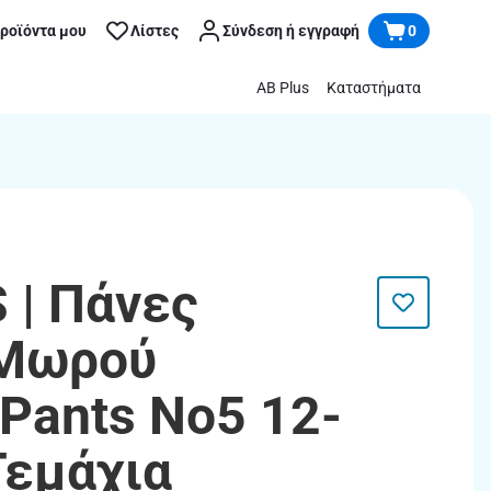
προϊόντα μου
Λίστες
Σύνδεση ή εγγραφή
0
AB Plus
Καταστήματα
| Πάνες
 Μωρού
Pants Νο5 12-
Τεμάχια