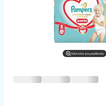
Kάνε κλικ για μεγέθυνση