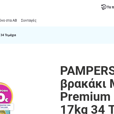
Τα 
νο στα ΑΒ
Συνταγές
 34 Τεμάχια
PAMPERS 
βρακάκι
Premium 
17kg 34 