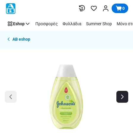
Παράλειψη
0
Eshop
Προσφορές
Φυλλάδια
Summer Shop
Μόνο στ
AB eshop