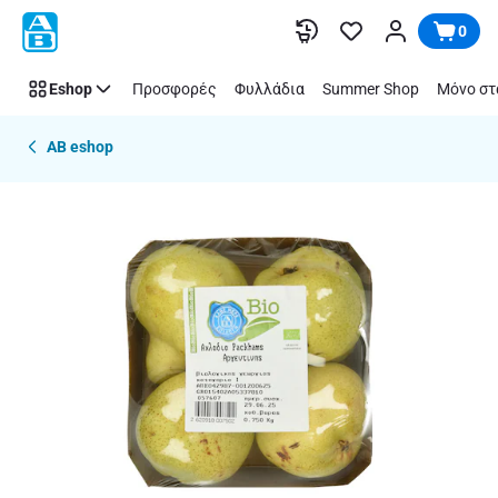
Παράλειψη
0
Eshop
Προσφορές
Φυλλάδια
Summer Shop
Μόνο στ
AB eshop