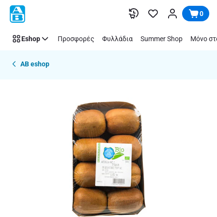
Παράλειψη
0
Eshop
Προσφορές
Φυλλάδια
Summer Shop
Μόνο στ
AB eshop