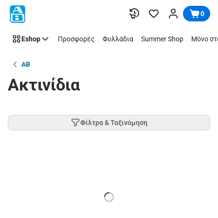
Παράλειψη
0
Eshop
Προσφορές
Φυλλάδια
Summer Shop
Μόνο στ
AB
Ακτινίδια
Φίλτρα & Ταξινόμηση