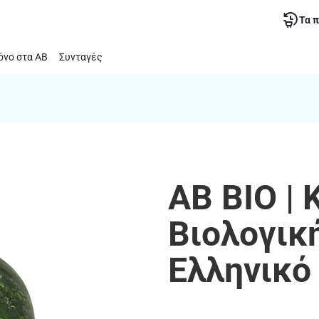
Τα 
νο στα ΑΒ
Συνταγές
ΑΒ ΒΙΟ | 
Βιολογικ
Ελληνικό