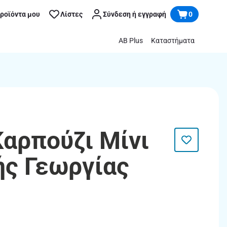
προϊόντα μου
Λίστες
Σύνδεση ή εγγραφή
0
AB Plus
Καταστήματα
Καρπούζι Μίνι
ής Γεωργίας