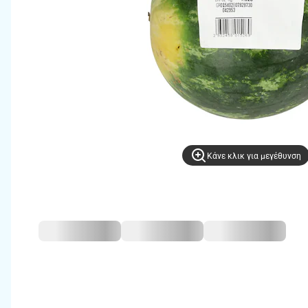
Kάνε κλικ για μεγέθυνση