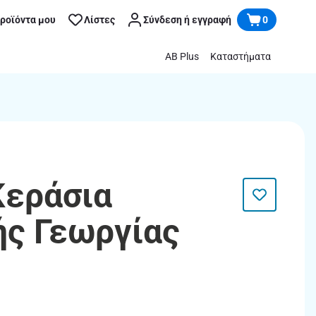
προϊόντα μου
Λίστες
Σύνδεση ή εγγραφή
0
AB Plus
Καταστήματα
Κεράσια
ής Γεωργίας