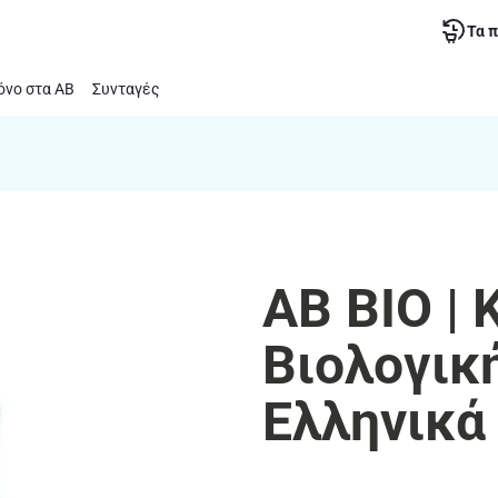
Τα 
νο στα ΑΒ
Συνταγές
ΑΒ ΒΙΟ | 
Βιολογικ
Ελληνικά