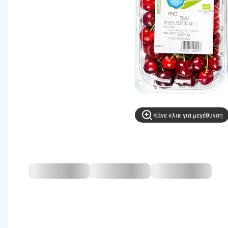
Kάνε κλικ για μεγέθυνση