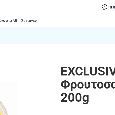
Τα 
νο στα ΑΒ
Συνταγές
EXCLUSIV
Φρουτοσα
200g