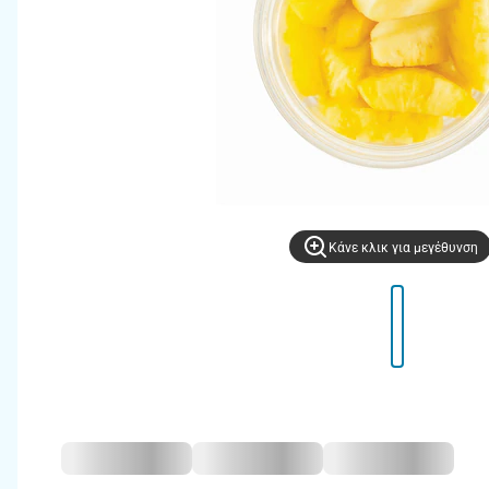
Kάνε κλικ για μεγέθυνση