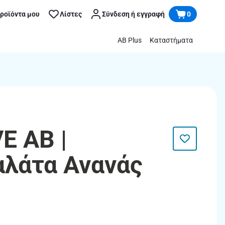
προϊόντα μου
Λίστες
Σύνδεση ή εγγραφή
0
AB Plus
Καταστήματα
E AB |
λάτα Ανανάς