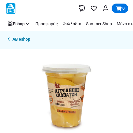
Παράλειψη
0
Eshop
Προσφορές
Φυλλάδια
Summer Shop
Μόνο στ
AB eshop