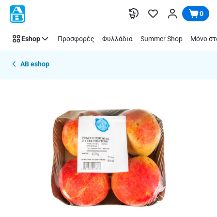
Παράλειψη
0
Eshop
Προσφορές
Φυλλάδια
Summer Shop
Μόνο στ
AB eshop