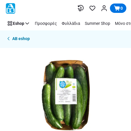
Παράλειψη
0
Eshop
Προσφορές
Φυλλάδια
Summer Shop
Μόνο στ
AB eshop