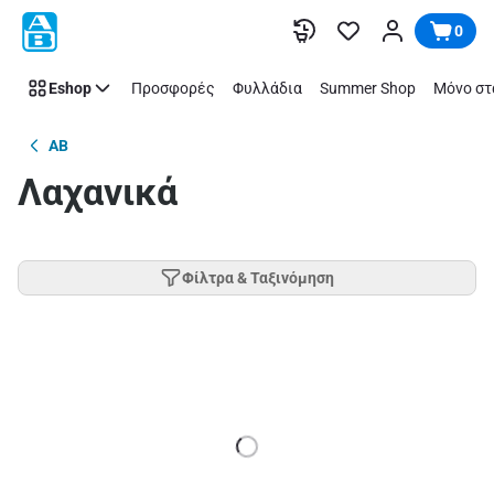
Παράλειψη
0
Eshop
Προσφορές
Φυλλάδια
Summer Shop
Μόνο στ
AB
Λαχανικά
Φίλτρα & Ταξινόμηση