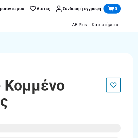
προϊόντα μου
Λίστες
Σύνδεση ή εγγραφή
0
AB Plus
Καταστήματα
υ Κομμένο
ς