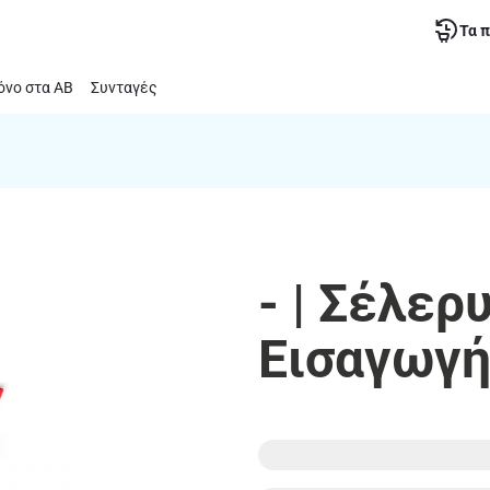
Τα 
νο στα ΑΒ
Συνταγές
- | Σέλερ
Εισαγωγή