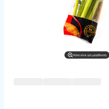
Kάνε κλικ για μεγέθυνση