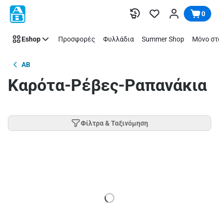
Παράλειψη
0
Eshop
Προσφορές
Φυλλάδια
Summer Shop
Μόνο στ
AB
Καρότα-Ρέβες-Ραπανάκια
Φίλτρα & Ταξινόμηση