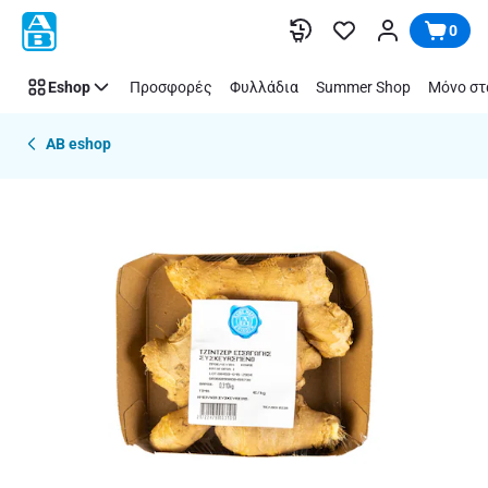
Παράλειψη
0
Eshop
Προσφορές
Φυλλάδια
Summer Shop
Μόνο στ
AB eshop