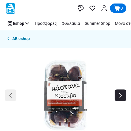
Παράλειψη
0
Eshop
Προσφορές
Φυλλάδια
Summer Shop
Μόνο στ
AB eshop