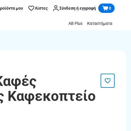
προϊόντα μου
Λίστες
Σύνδεση ή εγγραφή
0
AB Plus
Καταστήματα
Καφές
ς Καφεκοπτείο