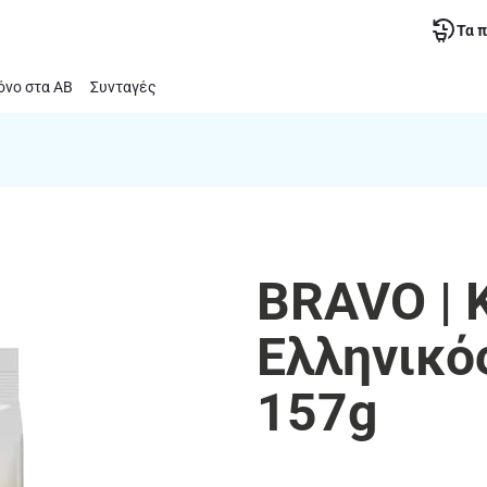
Τα 
νο στα ΑΒ
Συνταγές
BRAVO | 
Ελληνικό
157g