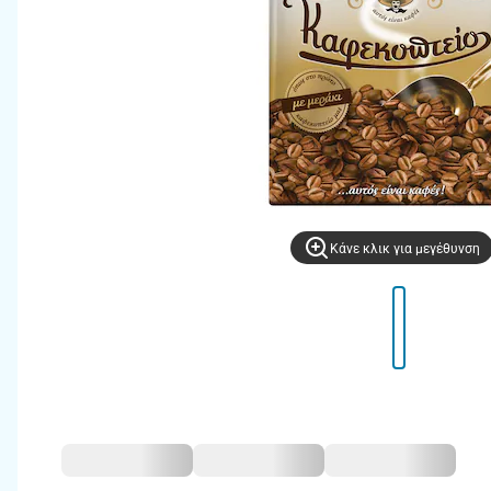
Kάνε κλικ για μεγέθυνση