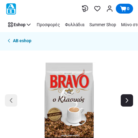
Παράλειψη
0
Eshop
Προσφορές
Φυλλάδια
Summer Shop
Μόνο στ
AB eshop