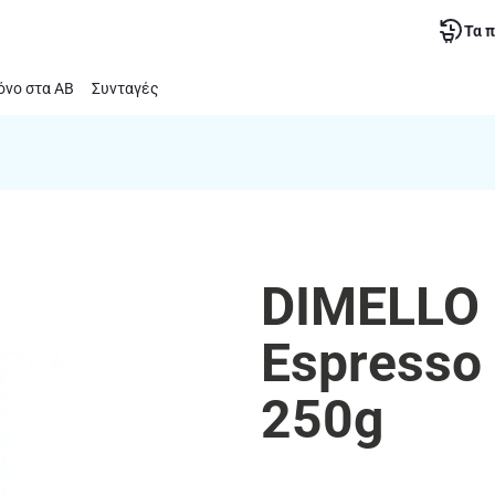
Τα 
νο στα ΑΒ
Συνταγές
DIMELLO 
Espresso
250g