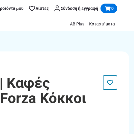
προϊόντα μου
Λίστες
Σύνδεση ή εγγραφή
0
AB Plus
Καταστήματα
| Καφές
 Forza Κόκκοι