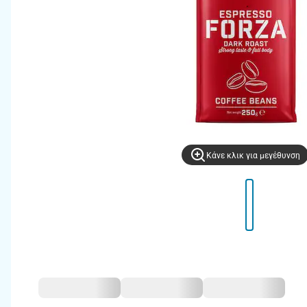
Kάνε κλικ για μεγέθυνση