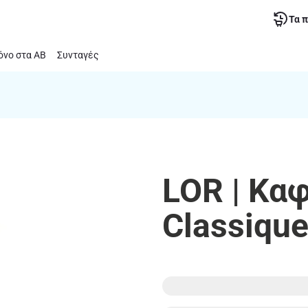
Τα 
νο στα ΑΒ
Συνταγές
LOR | Κα
Classiqu