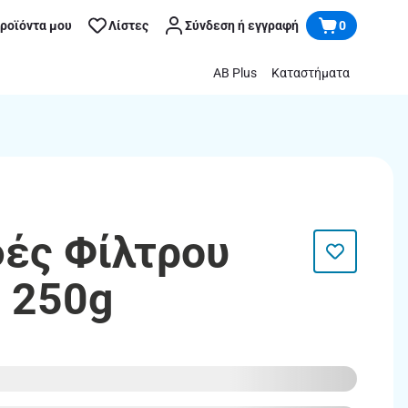
προϊόντα μου
Λίστες
Σύνδεση ή εγγραφή
0
AB Plus
Καταστήματα
φές Φίλτρου
e 250g