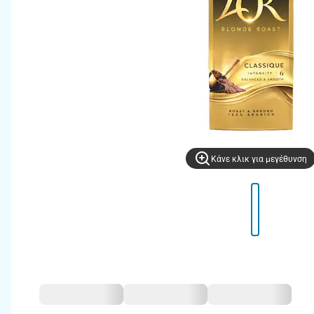
Kάνε κλικ για μεγέθυνση