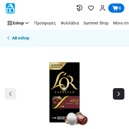
Παράλειψη
0
Eshop
Προσφορές
Φυλλάδια
Summer Shop
Μόνο στ
AB eshop