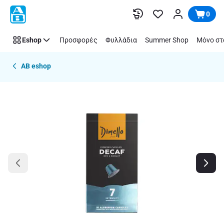
Παράλειψη
0
Eshop
Προσφορές
Φυλλάδια
Summer Shop
Μόνο στ
AB eshop