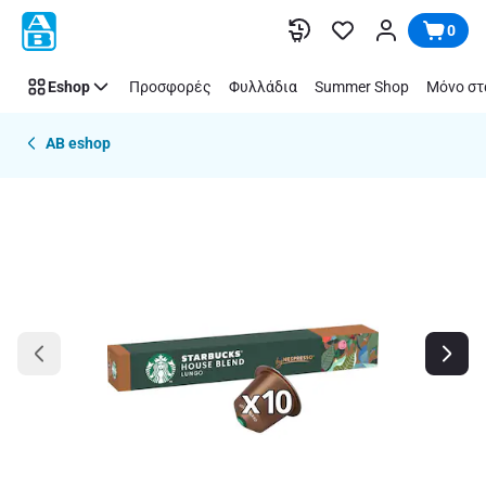
Παράλειψη
0
Eshop
Προσφορές
Φυλλάδια
Summer Shop
Μόνο στ
AB eshop