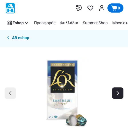
Παράλειψη
0
Eshop
Προσφορές
Φυλλάδια
Summer Shop
Μόνο στ
AB eshop