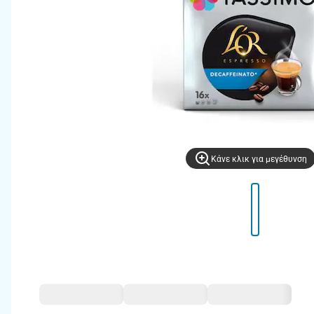
Kάνε κλικ για μεγέθυνση