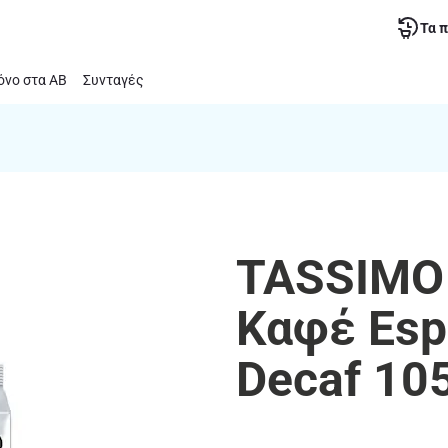
Τα 
νο στα ΑΒ
Συνταγές
TASSIMO 
Καφέ Esp
Decaf 10