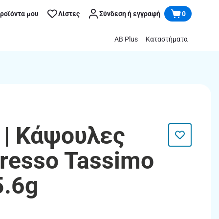
προϊόντα μου
Λίστες
Σύνδεση ή εγγραφή
0
AB Plus
Καταστήματα
| Κάψουλες
resso Tassimo
5.6g