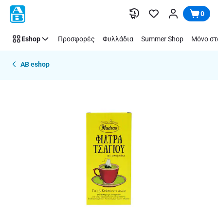
Παράλειψη
0
Eshop
Προσφορές
Φυλλάδια
Summer Shop
Μόνο στ
AB eshop