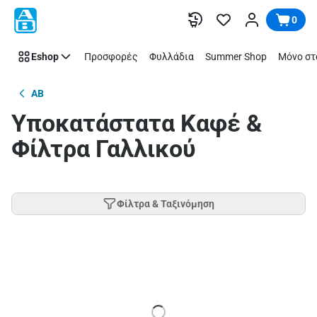
Παράλειψη
0
Eshop
Προσφορές
Φυλλάδια
Summer Shop
Μόνο στ
AB
Υπο­κα­τά­στα­τα Καφέ &
Φίλτρα Γαλλικού
Φίλτρα & Ταξινόμηση