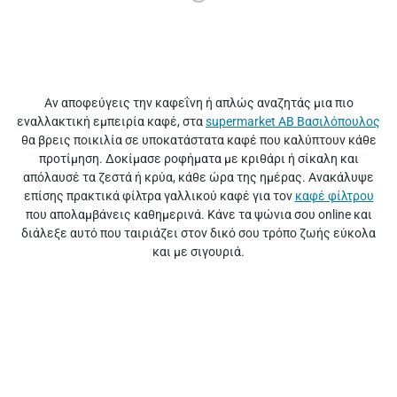
Αν αποφεύγεις την καφεΐνη ή απλώς αναζητάς μια πιο
εναλλακτική εμπειρία καφέ, στα
supermarket ΑΒ Βασιλόπουλος
θα βρεις ποικιλία σε υποκατάστατα καφέ που καλύπτουν κάθε
προτίμηση. Δοκίμασε ροφήματα με κριθάρι ή σίκαλη και
απόλαυσέ τα ζεστά ή κρύα, κάθε ώρα της ημέρας. Ανακάλυψε
επίσης πρακτικά φίλτρα γαλλικού καφέ για τον
καφέ φίλτρου
που απολαμβάνεις καθημερινά. Κάνε τα ψώνια σου online και
διάλεξε αυτό που ταιριάζει στον δικό σου τρόπο ζωής εύκολα
και με σιγουριά.