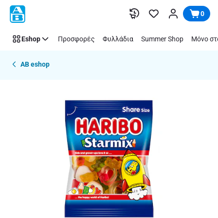
Παράλειψη
0
Eshop
Προσφορές
Φυλλάδια
Summer Shop
Μόνο στ
AB eshop