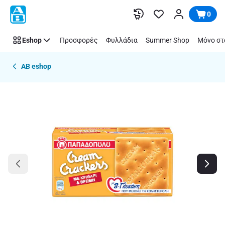
Παράλειψη
0
Eshop
Προσφορές
Φυλλάδια
Summer Shop
Μόνο στ
AB eshop