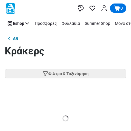
Παράλειψη
0
Eshop
Προσφορές
Φυλλάδια
Summer Shop
Μόνο στ
AB
Κράκερς
Φίλτρα & Ταξινόμηση