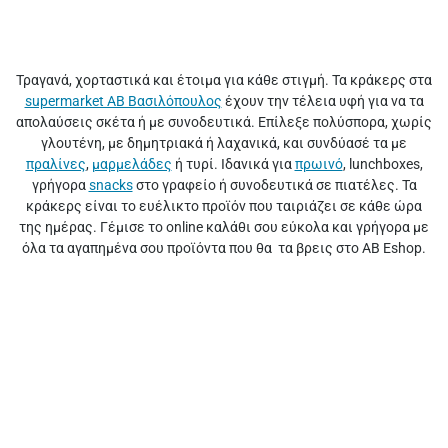
Τραγανά, χορταστικά και έτοιμα για κάθε στιγμή. Τα κράκερς στα
supermarket ΑΒ Βασιλόπουλος
έχουν την τέλεια υφή για να τα
απολαύσεις σκέτα ή με συνοδευτικά. Επίλεξε πολύσπορα, χωρίς
γλουτένη, με δημητριακά ή λαχανικά, και συνδύασέ τα με
πραλίνες
,
μαρμελάδες
ή τυρί. Ιδανικά για
πρωινό
, lunchboxes,
γρήγορα
snacks
στο γραφείο ή συνοδευτικά σε πιατέλες. Τα
κράκερς είναι το ευέλικτο προϊόν που ταιριάζει σε κάθε ώρα
της ημέρας. Γέμισε το online καλάθι σου εύκολα και γρήγορα με
όλα τα αγαπημένα σου προϊόντα που θα τα βρεις στο AB Eshop.