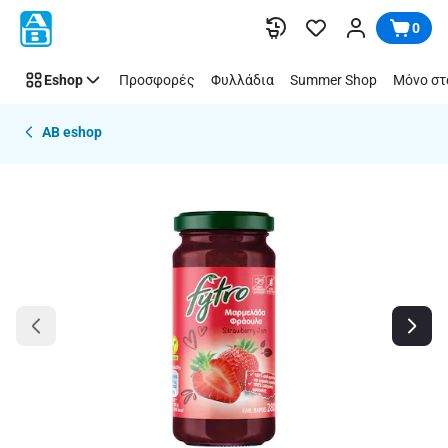
Παράλειψη
0
Eshop
Προσφορές
Φυλλάδια
Summer Shop
Μόνο στ
AB eshop