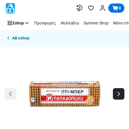
Παράλειψη
0
Eshop
Προσφορές
Φυλλάδια
Summer Shop
Μόνο στ
AB eshop