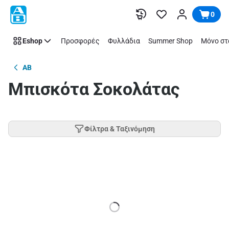
Παράλειψη
0
Eshop
Προσφορές
Φυλλάδια
Summer Shop
Μόνο στ
AB
Μπισκότα Σοκολάτας
Φίλτρα & Ταξινόμηση