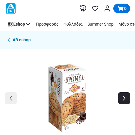
Παράλειψη
0
Eshop
Προσφορές
Φυλλάδια
Summer Shop
Μόνο στ
AB eshop