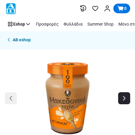
Παράλειψη
0
Eshop
Προσφορές
Φυλλάδια
Summer Shop
Μόνο στ
AB eshop