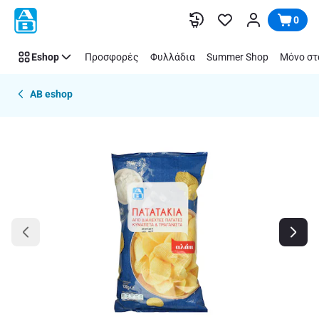
Παράλειψη
0
Eshop
Προσφορές
Φυλλάδια
Summer Shop
Μόνο στ
AB eshop