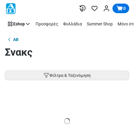
Παράλειψη
0
Eshop
Προσφορές
Φυλλάδια
Summer Shop
Μόνο στ
AB
Σνακς
Φίλτρα & Ταξινόμηση