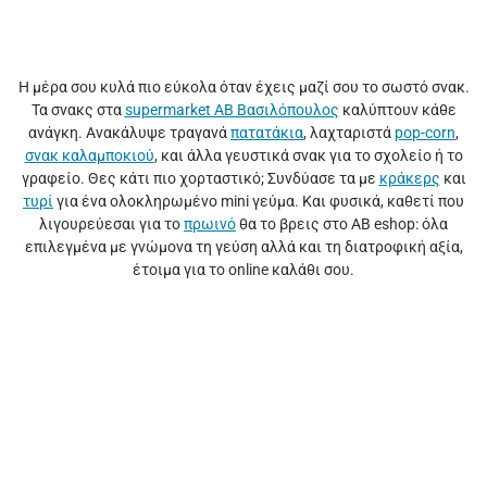
Η μέρα σου κυλά πιο εύκολα όταν έχεις μαζί σου το σωστό σνακ.
Τα σνακς στα
supermarket ΑΒ Βασιλόπουλος
καλύπτουν κάθε
ανάγκη. Ανακάλυψε τραγανά
πατατάκια
, λαχταριστά
pop-corn
,
σνακ καλαμποκιού
, και άλλα γευστικά σνακ για το σχολείο ή το
γραφείο. Θες κάτι πιο χορταστικό; Συνδύασε τα με
κράκερς
και
τυρί
για ένα ολοκληρωμένο mini γεύμα. Και φυσικά, καθετί που
λιγουρεύεσαι για το
πρωινό
θα το βρεις στο ΑΒ eshop: όλα
επιλεγμένα με γνώμονα τη γεύση αλλά και τη διατροφική αξία,
έτοιμα για το online καλάθι σου.