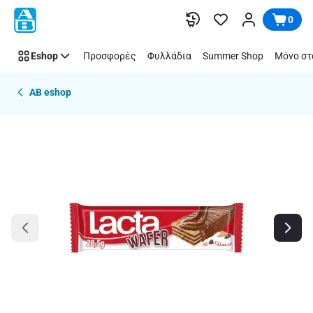
Παράλειψη
0
Eshop
Προσφορές
Φυλλάδια
Summer Shop
Μόνο στ
AB eshop