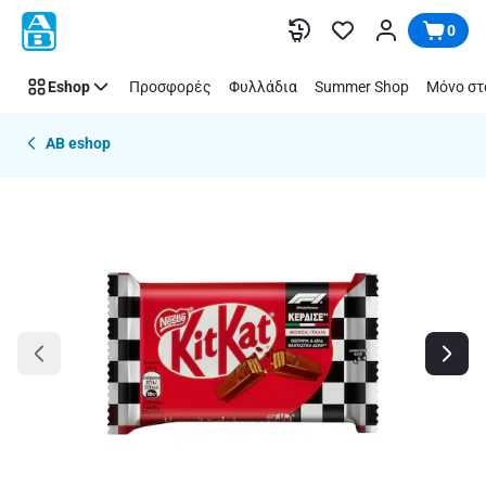
Παράλειψη
0
Eshop
Προσφορές
Φυλλάδια
Summer Shop
Μόνο στ
AB eshop