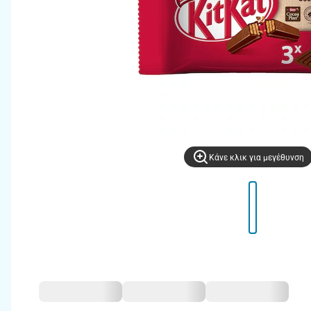
Kάνε κλικ για μεγέθυνση