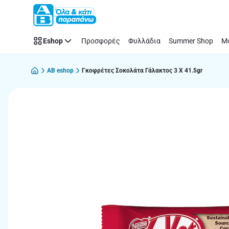
Παράλειψη
Eshop
Προσφορές
Φυλλάδια
Summer Shop
Μό
AB eshop
Γκοφρέτες Σοκολάτα Γάλακτος 3 X 41.5gr