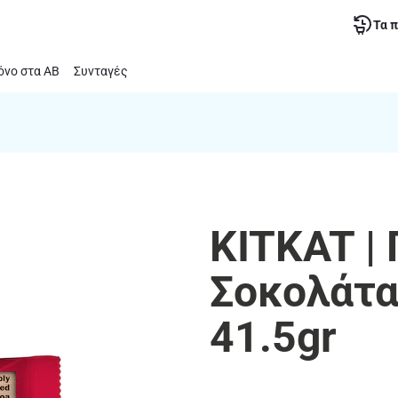
Τα 
νο στα ΑΒ
Συνταγές
KITKAT |
Σοκολάτα
41.5gr