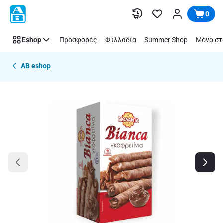
Παράλειψη
0
Eshop
Προσφορές
Φυλλάδια
Summer Shop
Μόνο στ
AB eshop