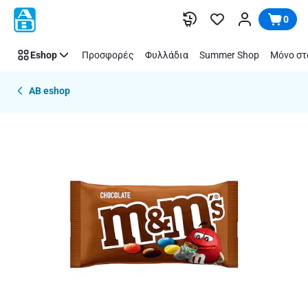
Παράλειψη
0
Eshop
Προσφορές
Φυλλάδια
Summer Shop
Μόνο στ
AB eshop