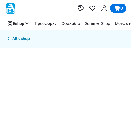
Παράλειψη
0
Eshop
Προσφορές
Φυλλάδια
Summer Shop
Μόνο στ
AB eshop