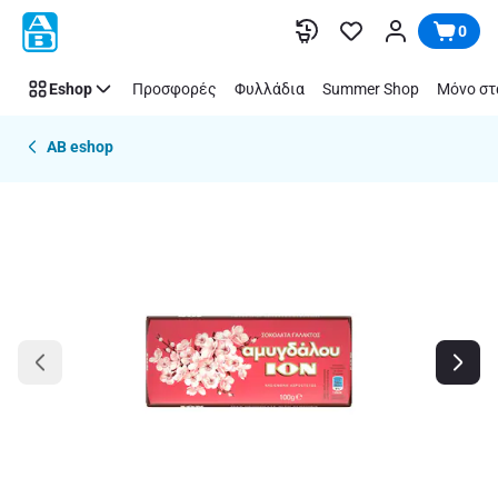
Παράλειψη
0
Eshop
Προσφορές
Φυλλάδια
Summer Shop
Μόνο στ
AB eshop