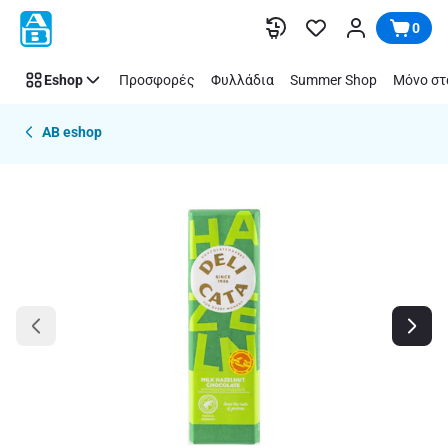
Παράλειψη
0
Eshop
Προσφορές
Φυλλάδια
Summer Shop
Μόνο στ
AB eshop